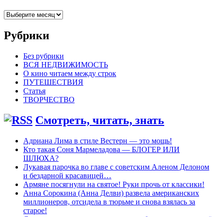
Архивы
Рубрики
Без рубрики
ВСЯ НЕДВИЖИМОСТЬ
О кино читаем между строк
ПУТЕШЕСТВИЯ
Статья
ТВОРЧЕСТВО
Смотреть, читать, знать
Адриана Лима в стиле Вестерн — это мощь!
Кто такая Соня Мармеладова — БЛОГЕР ИЛИ
ШЛЮХА?
Лукавая парочка во главе с советским Аленом Делоном
и бездарной красавицей…
Армяне посягнули на святое! Руки прочь от классики!
Анна Сорокина (Анна Делви) развела американских
миллионеров, отсидела в тюрьме и снова взялась за
старое!