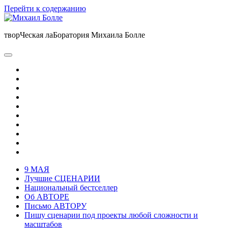
Перейти к содержанию
Михаил
Болле
творЧеская лаБоратория Михаила Болле
писатель,
сценарист,
фотограф-
открыть
путешественник
основное
twitter
меню
facebook
instagram
linkedin
pinterest
youtube
почта
email-
form
amazon
whatsapp
9 МАЯ
Лучшие СЦЕНАРИИ
Национальный бестселлер
Об АВТОРЕ
Письмо АВТОРУ
Пишу сценарии под проекты любой сложности и
масштабов