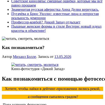
Советские киноляпы: смешные ошибки, которые мы всё
равно прощаем
Знаменитая русская аферистка Анна Делви вернулась.
Пугачёва и Брюс Уиллис: известные лица и непростая
реальность деменции
Профессор-ковбой? Дикий Запад отдыхает
Пышные женские формы в стиле Вестерн: новый идеал
красоты в объективе!
Как познакомиться?
Автор
Михаил Болле
. Запись от
13.05.2026
Кино-фотостудия «Дикий Запад»
Как познакомиться с помощью фотосесс
Хотите, чтобы лайки в дейтинг‑приложении лились рекой,
а сообщения сыпались градом?
Пора устроить фотосессию —