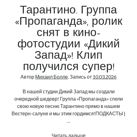
Тарантино. Группа
Брутальное место - Студия Дикий Запад!
«Пропаганда», ролик
снят в кино-
фотостудии «Дикий
Запад»! Клип
получился супер!
Автор
Михаил Болле
. Запись от
10.03.2026
В нашей студии Дикий Запад мы создали
очередной шедевр! Группа «Пропаганда» спели
свою новую песню Тарантино прямо в нашем
Вестерн-салуне и мы этим гордимся!ПОДКАСТЫ |
…
Тарантино.
Читать дальше