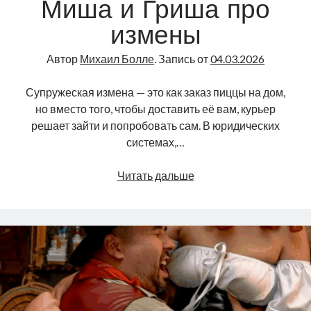
Миша и Гриша про
измены
Автор
Михаил Болле
. Запись от
04.03.2026
Супружеская измена — это как заказ пиццы на дом,
но вместо того, чтобы доставить её вам, курьер
решает зайти и попробовать сам. В юридических
системах,…
Мы
Читать дальше
изменяем,
нам
изменяют,
как
это
часто
не
совпадает…