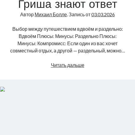
Гриша знают ответ
Автор
Михаил Болле
. Запись от
03.03.2026
Выбор между путешествием вдвоём и раздельно:
Вдвоём Плюсы: Минусы: Раздельно Плюсы:
Минусы: Компромисс: Если один из вас хочет
совместный отдых, а другой — раздельный, можно…
Как
Читать дальше
лучше
путешествовать:
парой
или
одному/
одной?
Миша
и
Гриша