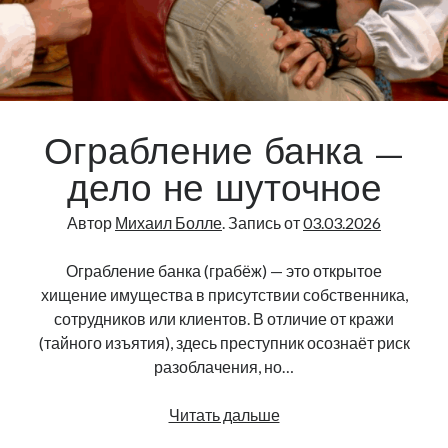
Миша
и
Гриша
про
измены
Ограбление банка —
дело не шуточное
Автор
Михаил Болле
. Запись от
03.03.2026
Ограбление банка (грабёж) — это открытое
хищение имущества в присутствии собственника,
сотрудников или клиентов. В отличие от кражи
(тайного изъятия), здесь преступник осознаёт риск
разоблачения, но…
Ограбление
Читать дальше
банка