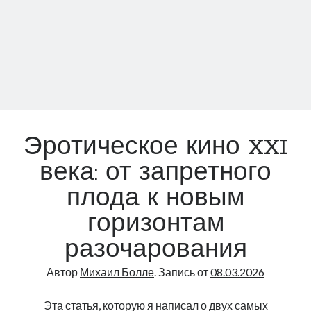
Анна Сорокина (Анна Делви) развела американских миллионеров,
отсидела в тюрьме и снова взялась за старое!
Советские киноляпы: смешные ошибки, которые мы всё равно
прощаем
Знаменитая русская аферистка Анна Делви вернулась.
Пугачёва и Брюс Уиллис: известные лица и непростая реальность
деменции
Профессор-ковбой? Дикий Запад отдыхает
Эротическое кино XXI
века: от запретного
плода к новым
горизонтам
разочарования
Автор
Михаил Болле
. Запись от
08.03.2026
Эта статья, которую я написал о двух самых