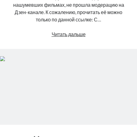
нашумевших фильмах, не прошла модерацию на
Дзен-канале. К сожалению, прочитать её можно
только по данной ссылке: С…
Эротическое
Читать дальше
кино
XXI
века:
от
запретного
плода
к
новым
горизонтам
разочарования