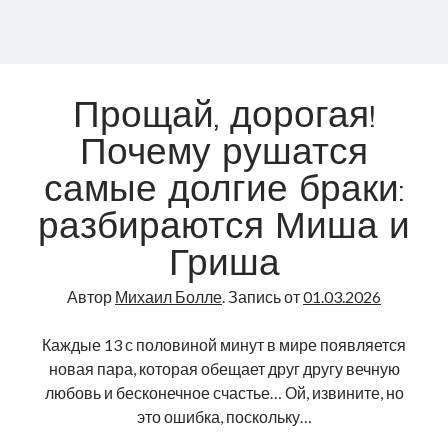
знают
ответ
Прощай, дорогая!
Почему рушатся
самые долгие браки:
разбираются Миша и
Гриша
Автор
Михаил Болле
. Запись от
01.03.2026
Каждые 13 с половиной минут в мире появляется
новая пара, которая обещает друг другу вечную
любовь и бесконечное счастье… Ой, извините, но
это ошибка, поскольку…