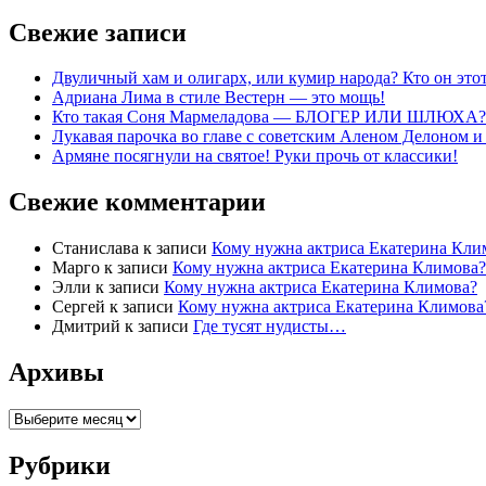
Свежие записи
Двуличный хам и олигарх, или кумир народа? Кто он эт
Адриана Лима в стиле Вестерн — это мощь!
Кто такая Соня Мармеладова — БЛОГЕР ИЛИ ШЛЮХА?
Лукавая парочка во главе с советским Аленом Делоном 
Армяне посягнули на святое! Руки прочь от классики!
Свежие комментарии
Станислава
к записи
Кому нужна актриса Екатерина Кли
Марго
к записи
Кому нужна актриса Екатерина Климова?
Элли
к записи
Кому нужна актриса Екатерина Климова?
Cергей
к записи
Кому нужна актриса Екатерина Климова
Дмитрий
к записи
Где тусят нудисты…
Архивы
Архивы
Рубрики