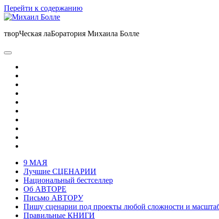
Перейти к содержанию
Михаил
Болле
творЧеская лаБоратория Михаила Болле
писатель,
сценарист,
фотограф-
открыть
путешественник
основное
twitter
меню
facebook
instagram
linkedin
pinterest
youtube
почта
email-
form
amazon
whatsapp
9 МАЯ
Лучшие СЦЕНАРИИ
Национальный бестселлер
Об АВТОРЕ
Письмо АВТОРУ
Пишу сценарии под проекты любой сложности и масшта
Правильные КНИГИ