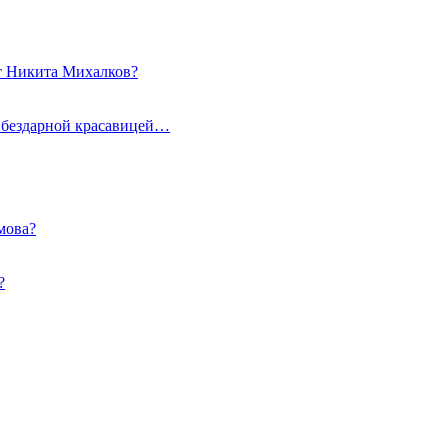
от Никита Михалков?
и бездарной красавицей…
мова?
?