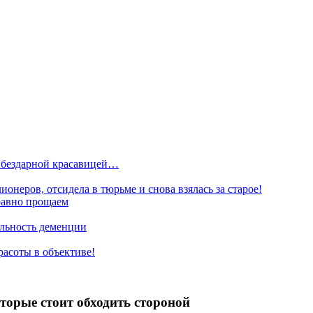
и бездарной красавицей…
неров, отсидела в тюрьме и снова взялась за старое!
равно прощаем
альность деменции
асоты в объективе!
торые стоит обходить стороной