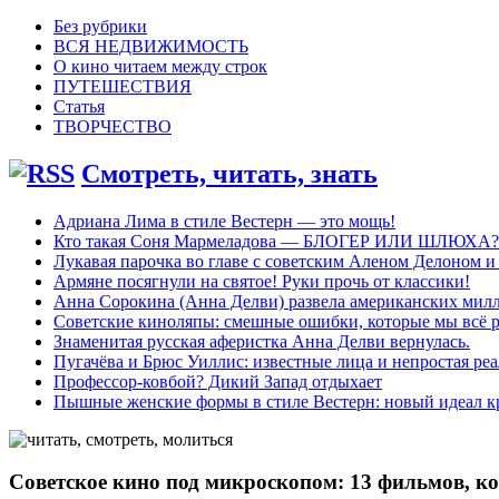
Без рубрики
ВСЯ НЕДВИЖИМОСТЬ
О кино читаем между строк
ПУТЕШЕСТВИЯ
Статья
ТВОРЧЕСТВО
Смотреть, читать, знать
Адриана Лима в стиле Вестерн — это мощь!
Кто такая Соня Мармеладова — БЛОГЕР ИЛИ ШЛЮХА?
Лукавая парочка во главе с советским Аленом Делоном 
Армяне посягнули на святое! Руки прочь от классики!
Анна Сорокина (Анна Делви) развела американских миллио
Советские киноляпы: смешные ошибки, которые мы всё 
Знаменитая русская аферистка Анна Делви вернулась.
Пугачёва и Брюс Уиллис: известные лица и непростая ре
Профессор-ковбой? Дикий Запад отдыхает
Пышные женские формы в стиле Вестерн: новый идеал кр
Советское кино под микроскопом: 13 фильмов, ко